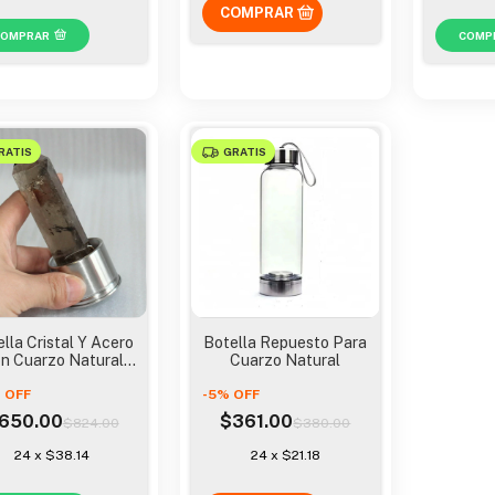
COMPRAR
COMP
RATIS
GRATIS
lla Cristal Y Acero
Botella Repuesto Para
n Cuarzo Natural
Cuarzo Natural
Para Alcalinizar
%
OFF
-
5
%
OFF
650.00
$361.00
$824.00
$380.00
24
x
$38.14
24
x
$21.18