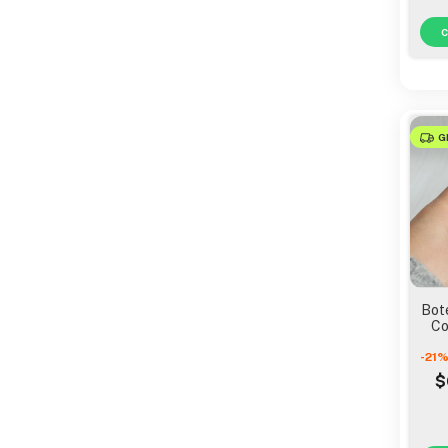
G
Bote
Co
-
21
$