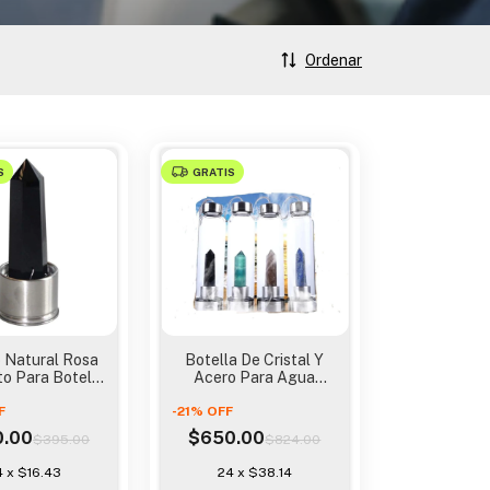
Ordenar
S
GRATIS
 Natural Rosa
Botella De Cristal Y
o Para Botella
Acero Para Agua
on Rosca
Alcalina Cuarzo Iones
F
-
21
%
OFF
0.00
$650.00
$395.00
$824.00
4
x
$16.43
24
x
$38.14