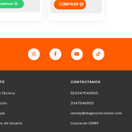
COMPRAR
TE
CONTÁCTANOS
 Técnico
523347549955
ción
3347549955
gas
ventas@diagnosticoemir.com
s de Usuario
Coyoacan CDMX