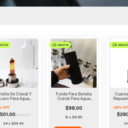
RATIS
GRATIS
GRATI
tella De Cristal Y
Funda Para Botella
Cuarzo
cero Para Agua
Cristal Para Agua
Repuest
alina Cuarzo Iones
Alcalina Cuarzo
C
%
OFF
$98.00
-
29
%
OF
501.00
$28
$835.00
12
x
$9.95
24
x
$29.40
2