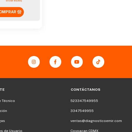
intereses
TE
CONTÁCTANOS
 Técnico
523347549955
ción
3347549955
gas
ventas@diagnosticoemir.com
s de Usuario
Coyoacan CDMX