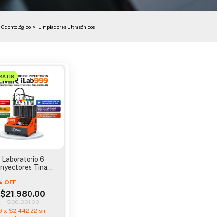
 Odontológico
>
Limpiadores Ultrasónicos
RATIS
Laboratorio 6
Inyectores Tina
rasonica Emir Ilab
%
OFF
999 Gdi
$21,980.00
$38,331.00
9
x
$2,442.22
sin