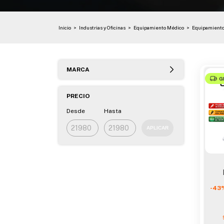
Inicio
>
Industrias y Oficinas
>
Equipamiento Médico
>
Equipamiento
MARCA
G
PRECIO
Desde
Hasta
APLICAR
Ult
-
43