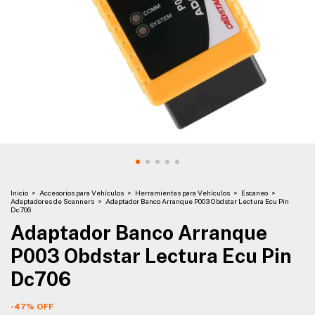
Inicio
>
Accesorios para Vehículos
>
Herramientas para Vehículos
>
Escaneo
>
Adaptadores de Scanners
>
Adaptador Banco Arranque P003 Obdstar Lectura Ecu Pin
Dc706
Adaptador Banco Arranque
P003 Obdstar Lectura Ecu Pin
Dc706
-
47
%
OFF