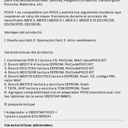
para VW/Skoda/Audi/Seat, Bentley, Peugeot/Citroen/DS, Lamborghini,
Porsche, Mahindra, etc.
PO03 + es compatible con P003 y admite los siguientes modelos que
requieren un reloj de mayor frecuencia durante el proceso de
descifrado (ME9.0, MED9.1,MED9.6.1, ME9.6.1, MED9.5.10,EDC16C39,
EDC16CP35, EDC16C8).
Ventajas del producto:
1. Diseño portátil 2. Operación fácil 3. Alto rendimiento
Características del producto
1. Continental PCR 2,1 lectura CS, PinCode, MAC valueP003 KIT
2. Bosch MED17.4.4 lectura EEPROM, PinCodeP003 KIT
3. Bosch EDC17C60 lectura EEPROM, PinCodeP003 KIT
4. Bosch MD1CS018 lectura EEPROM, PinCodeP003 KIT
5. Bosch MED17XX/EDC17XX lectura EEPROM, flash, CS, código PIN,
valor MAC
6. Bosch ME17XX lectura y escritura EEPROM, flash
7. T87A, 6HP lectura y escritura TCM EEPROM, flash
8. Agregue compatibilidad con el adaptador P002 (necesita usar con
las tabletas de la serie OBDSTAR IMMO).
El paquete incluye
1 Adaptador x OBDSTAR P003 +
1 pieza x puente ECU BENCH
Características adicionales: