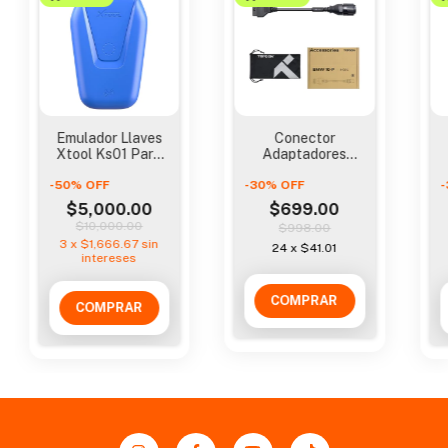
Emulador Llaves
Conector
Xtool Ks01 Para
Adaptadores
Ps90 X100 Pad3
Topscan Moto
-
50
%
All Key Lost
OFF
-
30
Para Bmw 10-p
%
OFF
-
M014
$5,000.00
$699.00
$10,000.00
$998.00
3
x
$1,666.67
sin
24
x
$41.01
intereses