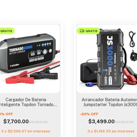
GRATIS
GRATIS
Cargador De Bateria
Arrancador Bateria Automov
Inteligente Topdon Tornado
Jumpstarter Topdon Js300
30000 9 Etapa
24000
0
%
OFF
-
63
%
OFF
$7,700.00
$3,499.00
$11,000.00
$9,500.00
3
x
$2,566.67
sin intereses
3
x
$1,166.33
sin intereses