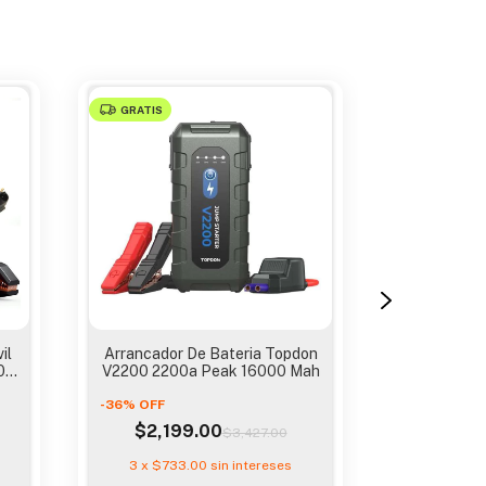
GRATIS
GRATIS
il
Arrancador De Bateria Topdon
Cargador P
0
V2200 2200a Peak 16000 Mah
Electrico 
-
36
%
OFF
-
30
%
OFF
$2,199.00
$4,9
$3,427.00
3
x
$733.00
sin intereses
3
x
$1,66