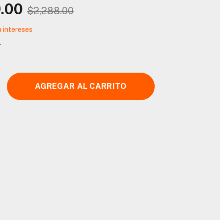
.00
$2,288.00
n intereses
s