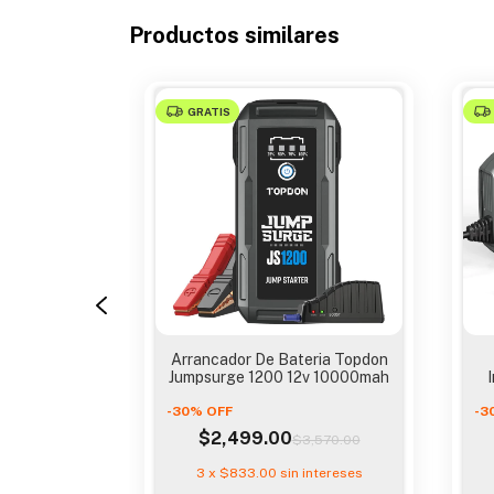
Productos similares
GRATIS
ateria
Arrancador De Bateria Topdon
on Tornado
Jumpsurge 1200 12v 10000mah
tapa
-
30
%
OFF
-
3
$2,499.00
2,000.00
$3,570.00
 intereses
3
x
$833.00
sin intereses