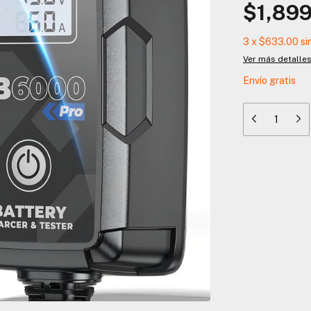
$1,899
3
x
$633.00
si
Ver más detalle
Envío gratis