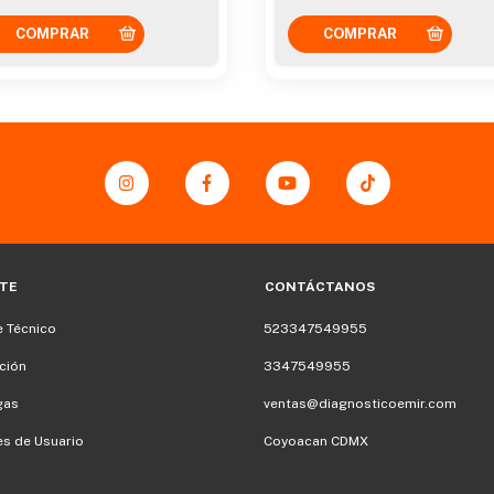
TE
CONTÁCTANOS
 Técnico
523347549955
ción
3347549955
gas
ventas@diagnosticoemir.com
s de Usuario
Coyoacan CDMX