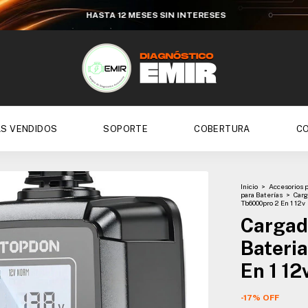
HASTA 12 MESES SIN INTERESES
S VENDIDOS
SOPORTE
COBERTURA
C
Inicio
>
Accesorios 
para Baterías
>
Carg
Tb6000pro 2 En 1 12v
Cargad
Bateri
En 1 12
-
17
%
OFF