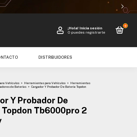
0
¡Hola!
Inicia sesión
O puedes registrarte
ONTACTO
DISTRIBUIDORES
para Vehículos
>
Herramientas para Vehículos
>
Herramientas
adores de Baterías
>
Cargador Y Probador De Bateria Topdon
or Y Probador De
a Topdon Tb6000pro 2
v