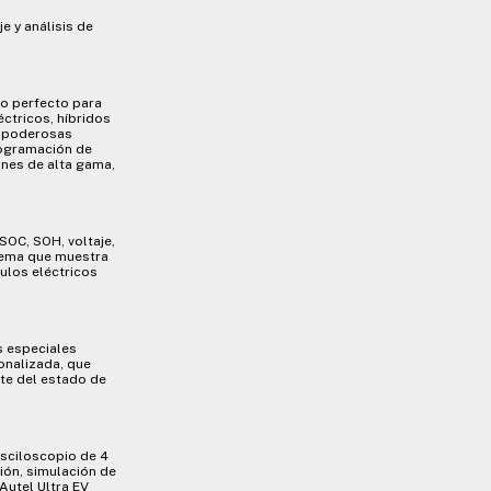
e y análisis de
to perfecto para
ctricos, híbridos
a poderosas
rogramación de
ones de alta gama,
(SOC, SOH, voltaje,
stema que muestra
ulos eléctricos
s especiales
sonalizada, que
nte del estado de
osciloscopio de 4
ión, simulación de
Autel Ultra EV