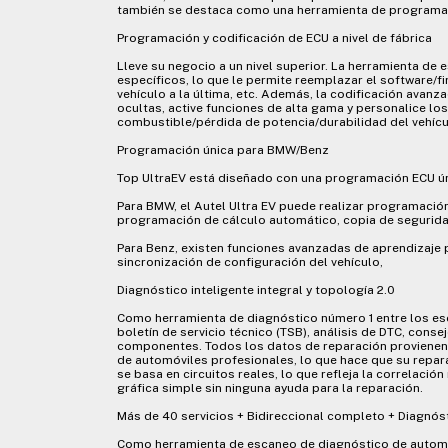
también se destaca como una herramienta de programaci
Programación y codificación de ECU a nivel de fábrica
Lleve su negocio a un nivel superior. La herramienta d
específicos, lo que le permite reemplazar el software/f
vehículo a la última, etc. Además, la codificación avanz
ocultas, active funciones de alta gama y personalice lo
combustible/pérdida de potencia/durabilidad del vehícu
Programación única para BMW/Benz
Top UltraEV está diseñado con una programación ECU úni
Para BMW, el Autel Ultra EV puede realizar programación
programación de cálculo automático, copia de segurida
Para Benz, existen funciones avanzadas de aprendizaje p
sincronización de configuración del vehículo,
Diagnóstico inteligente integral y topología 2.0
Como herramienta de diagnóstico número 1 entre los escá
boletín de servicio técnico (TSB), análisis de DTC, cons
componentes. Todos los datos de reparación provienen 
de automóviles profesionales, lo que hace que su repa
se basa en circuitos reales, lo que refleja la correlació
gráfica simple sin ninguna ayuda para la reparación.
Más de 40 servicios + Bidireccional completo + Diagnós
Como herramienta de escaneo de diagnóstico de automóvi