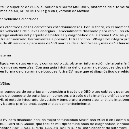
nte EV superior de 2025, superior a MSUltra MS909EV, sistemas de alto voltaj
 más de 40, KIT VCMI EVDiag 5 en 1, versión de Mexico.
de vehículos eléctricos
os eléctricos en las carreteras estadounidenses. Por lo tanto, es el momen
ra vehículos de nuevas energías. Especialmente diseñado para vehículos elé
grega análisis del paquete de baterías y diagnóstico del sistema HV a las y
ltra actualizado, herramientas a presión, Ultra EV con EVDiag Box integra p
ás de 40 servicios para más de 150 marcas de automóviles y más de 10 funci
sistema
igos, ver datos en vivo y con un solo clic obtener información de la batería 
es de nuevas energías. Con una guía intuitiva del diagrama de bloques del si
en forma de diagrama de bloques, Ultra EV hace que el diagnóstico de vehíc
EVDiag
zar paquetes de baterías sin conexión a través de OBD o los cables y puente
sis del paquete de baterías sin conexión. a través de la interfaz gráfica per
H), el estado integrado de voltaje y temperatura generales, análisis intelige
a y batería profesional. sugerencias de mantenimiento.
tra EV está diseñado con las mejores funciones MaxiFlash VCMI 5 en 1 como 
BD2 CAN BUS Check, que realiza múltiples funciones de diagnóstico, detecc
colos SAE J2534, RP1210, CAN-FD, DoIP y D-PDU, este escáner de automóvil 