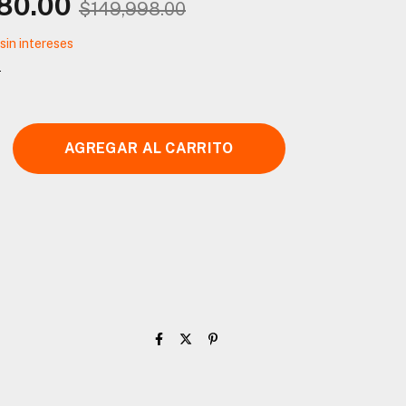
80.00
$149,998.00
sin intereses
s