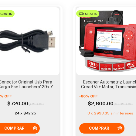
GRATIS
GRATIS
Conector Original Usb Para
Escaner Automotriz Launc
Carga Esc Launchcrp129x Y
Cread Vii+ Motor, Transmisio
Crp129e
Abs
%
OFF
-
60
%
OFF
$720.00
$2,800.00
$799.00
$6,999.00
24
x
$42.25
3
x
$933.33
sin intereses