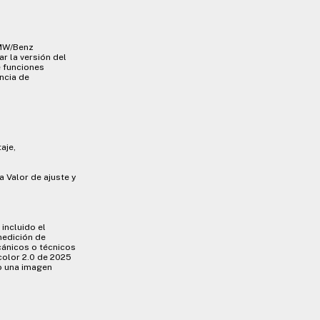
BMW/Benz
r la versión del
e funciones
ncia de
aje,
 Valor de ajuste y
incluido el
medición de
cánicos o técnicos
color 2.0 de 2025
lo una imagen