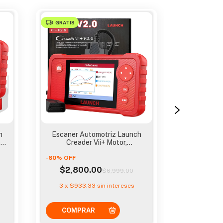
GRATIS
GRATIS
h
Escaner Automotriz Launch
Escane
n,
Creader Vii+ Motor,
Profesion
Transmision, A
Tr
-
60
%
OFF
-
5
%
OFF
$2,800.00
$3,49
$6,999.00
3
x
$933.33
sin intereses
3
x
$1,16