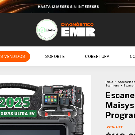
HASTA 12 MESES SIN INTERESES
S VENDIDOS
SOPORTE
COBERTURA
C
Inicio
>
Accesorios 
Scanners
>
Escaner 
Escane
Maisys 
Progr
-
22
%
OFF