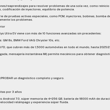
ones/reaprendizajes para resolver problemas de una sola vez, como reinicio 
, codificación de inyectores, equilibrio de potencia.
erie de pruebas activas especiales, como PCM, inyectores, bobinas, bomba d
damente los problemas.
rior
Sys Ultra EV viene con más de 10 funciones avanzadas sin precedentes:
: GM 8s, BMW Ford VAG Chrysler 10s, etc.
 FD, que cubren más de 1,5000 automóviles en todo el mundo, hasta 2025/
egada, mensajería instantánea IM) permite mecánicos para obtener diagnósti
R/PROBAR un diagnóstico completo y seguro.
itas por 3 años
vo Android 7.0, súper memoria de 4+256 GB, batería de 18000 mAh de duraci
 velocidad relámpago y experiencia súper fluida.