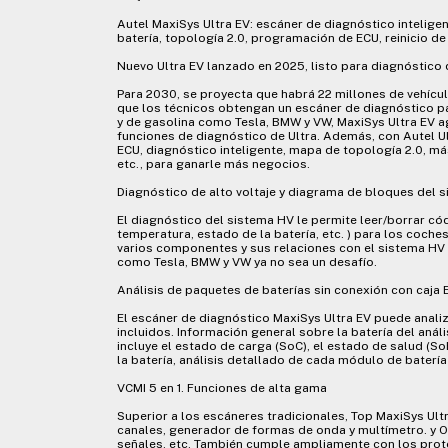
Autel MaxiSys Ultra EV: escáner de diagnóstico intelige
batería, topología 2.0, programación de ECU, reinicio de
Nuevo Ultra EV lanzado en 2025, listo para diagnóstico 
Para 2030, se proyecta que habrá 22 millones de vehícul
que los técnicos obtengan un escáner de diagnóstico pa
y de gasolina como Tesla, BMW y VW, MaxiSys Ultra EV a
funciones de diagnóstico de Ultra. Además, con Autel U
ECU, diagnóstico inteligente, mapa de topología 2.0, m
etc., para ganarle más negocios.
Diagnóstico de alto voltaje y diagrama de bloques del 
El diagnóstico del sistema HV le permite leer/borrar cód
temperatura, estado de la batería, etc. ) para los coch
varios componentes y sus relaciones con el sistema HV 
como Tesla, BMW y VW ya no sea un desafío.
Análisis de paquetes de baterías sin conexión con caja 
El escáner de diagnóstico MaxiSys Ultra EV puede anali
incluidos. Información general sobre la batería del análi
incluye el estado de carga (SoC), el estado de salud (So
la batería, análisis detallado de cada módulo de baterí
VCMI 5 en 1. Funciones de alta gama
Superior a los escáneres tradicionales, Top MaxiSys Ul
canales, generador de formas de onda y multímetro. y O
señales, etc. También cumple ampliamente con los proto