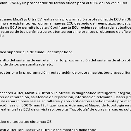
ón J2534 y un procesador de tareas eficaz para el 99% de los vehículos.
e escaneo MaxiSys Ultra EV realiza una programación profesional de ECU en 
irmware existente, reprogramar nuevas ECU después del reemplazo, actualiza
ada de ECU le permite igualar/ Codifique la ECU recién reemplazada, actualic
s valores de los parámetros existentes para mejorar los problemas de eficie
lo.
ca superior a la de cualquier competidor.
 http del sistema de entretenimiento, programación del sistema de alto volt
d de datos personalizada, etc.
osterior a la programación, restauración de programación, lectura/escritura
neres Autel, MaxiSYS UltraEV le ofrece un diagnóstico inteligente integral, 
ejos de reparación, asistencia de reparación, información relevante. Casos y 
de reparaciones reales en talleres y son verificados repetidamente por me
ración sea un 500% más fácil que nunca. Además, el Mapeo de topología en 
n real entre las ECU de un vistazo, pero la "Topología" de otras marcas es so
tico de todos los sistemas OE
l Autel Top, ¡MaxiSys Ultra EV realmente lo tiene todo!