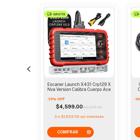
GRATIS
Para Creader
Escaner Launch X431 Crp129 X
23 Y 129
Nva Version Calibra Cuerpo Ace
-
13
%
OFF
-
10
$4,599.00
50.00
$5,299.00
49
3
x
$1,533.00
sin intereses