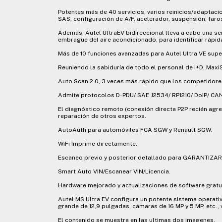
Potentes más de 40 servicios, varios reinicios/adaptaci
SAS, configuración de A/F, acelerador, suspensión, faros
Además, Autel UltraEV bidireccional lleva a cabo una s
embrague del aire acondicionado, para identificar rápi
Más de 10 funciones avanzadas para Autel Ultra VE supe
Reuniendo la sabiduría de todo el personal de I+D, Maxi
Auto Scan 2.0, 3 veces más rápido que los competidores
Admite protocolos D-PDU/ SAE J2534/ RP1210/ DoIP/ CAN
El diagnóstico remoto (conexión directa P2P recién agr
reparación de otros expertos.
AutoAuth para automóviles FCA SGW y Renault SGW.
WiFi Imprime directamente.
Escaneo previo y posterior detallado para GARANTIZA
Smart Auto VIN/Escanear VIN/Licencia.
Hardware mejorado y actualizaciones de software gratu
Autel MS Ultra EV configura un potente sistema operati
grande de 12,9 pulgadas, cámaras de 16 MP y 5 MP, etc.,
El contenido se muestra en las ultimas dos imagenes.