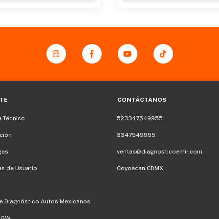
TE
CONTÁCTANOS
 Técnico
523347549955
ción
3347549955
gas
ventas@diagnosticoemir.com
s de Usuario
Coyoacan CDMX
e Diagnóstico Autos Mexicanos
SGW