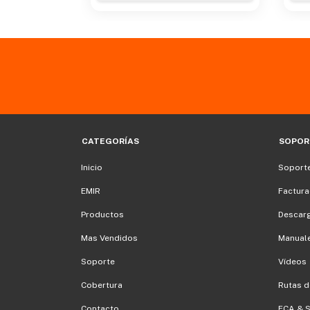
CATEGORÍAS
SOPOR
Inicio
Soporte
EMIR
Factura
Productos
Descar
Mas Vendidos
Manuale
Soporte
Vídeos
Cobertura
Rutas d
Contacto
FCA & 