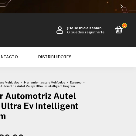
0
¡Hola!
Inicia sesión
O puedes registrarte
ONTACTO
DISTRIBUIDORES
para Vehículos
>
Herramientas para Vehículos
>
Escaneo
>
Automotriz Autel Maisys Ultra Ev Intelligent Program
r Automotriz Autel
Ultra Ev Intelligent
am