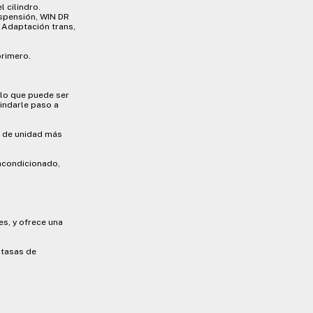
l cilindro.
uspensión, WIN DR
 Adaptación trans,
primero.
 lo que puede ser
indarle paso a
s de unidad más
 acondicionado,
es, y ofrece una
 tasas de