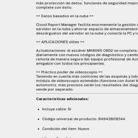
más protección de datos, funciones de seguridad mejora
complete con éxito.
== Datos basados en la nube ==
Cloud Report Manager facilita enormemente la gestión 
servidor en la nube y ahorrar espacio de almacenamient
descárguelos del servidor en la nube y conecte la PC y l
== APLICACIONES útiles ==
Actualizaciones: el escáner MK808S OBD2 se completa 
diariamente con nuevos códigos de diagnóstico y cambi
remota de manera segura del equipo profesional de Aute
amigable con todos los principiantes.
== Práctico poder de videoscopio ==
Teniendo en cuenta más controles de las esquinas y tub
módulo de videoscopio extendido (funciona con Autel M
automotriz, más precisos serán los resultados del diag
vende por separado.
Características adicionales:
Incluye cable: Sí
Código universal de producto: 849438012144
Condición del ítem: Nuevo