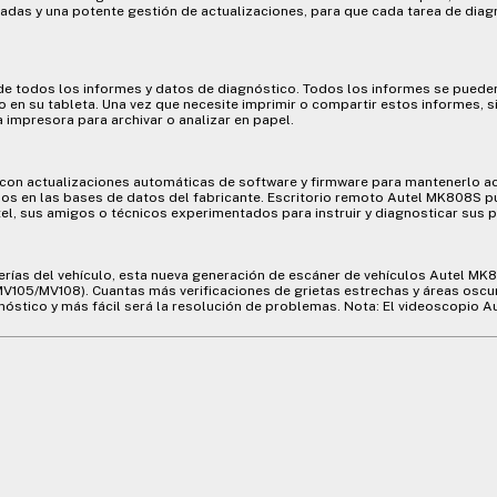
das y una potente gestión de actualizaciones, para que cada tarea de diag
de todos los informes y datos de diagnóstico. Todos los informes se puede
o en su tableta. Una vez que necesite imprimir o compartir estos informes,
a impresora para archivar o analizar en papel.
con actualizaciones automáticas de software y firmware para mantenerlo a
os en las bases de datos del fabricante. Escritorio remoto Autel MK808S p
l, sus amigos o técnicos experimentados para instruir y diagnosticar sus 
erías del vehículo, esta nueva generación de escáner de vehículos Autel MK
V105/MV108). Cuantas más verificaciones de grietas estrechas y áreas oscu
nóstico y más fácil será la resolución de problemas. Nota: El videoscopio A