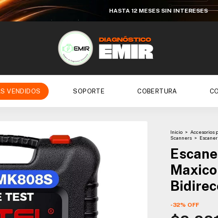
HASTA 12 MESES SIN INTERESES
S VENDIDOS
SOPORTE
COBERTURA
C
Inicio
>
Accesorios 
Scanners
>
Escaner
Escane
Maxic
Bidirec
-
32
%
OFF