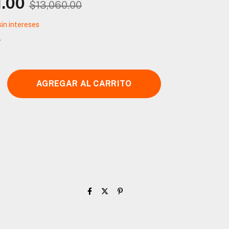
.00
$13,060.00
sin intereses
s