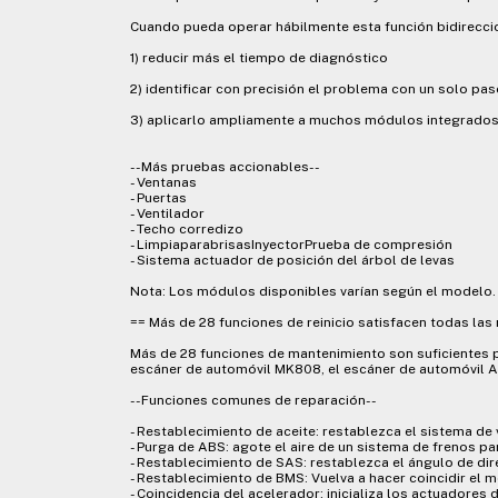
Cuando pueda operar hábilmente esta función bidirecci
1) reducir más el tiempo de diagnóstico
2) identificar con precisión el problema con un solo pa
3) aplicarlo ampliamente a muchos módulos integrados
--Más pruebas accionables--
- Ventanas
- Puertas
- Ventilador
- Techo corredizo
- LimpiaparabrisasInyectorPrueba de compresión
- Sistema actuador de posición del árbol de levas
Nota: Los módulos disponibles varían según el modelo.
== Más de 28 funciones de reinicio satisfacen todas la
Más de 28 funciones de mantenimiento son suficientes 
escáner de automóvil MK808, el escáner de automóvil A
--Funciones comunes de reparación--
- Restablecimiento de aceite: restablezca el sistema de v
- Purga de ABS: agote el aire de un sistema de frenos pa
- Restablecimiento de SAS: restablezca el ángulo de dir
- Restablecimiento de BMS: Vuelva a hacer coincidir el m
- Coincidencia del acelerador: inicializa los actuadores