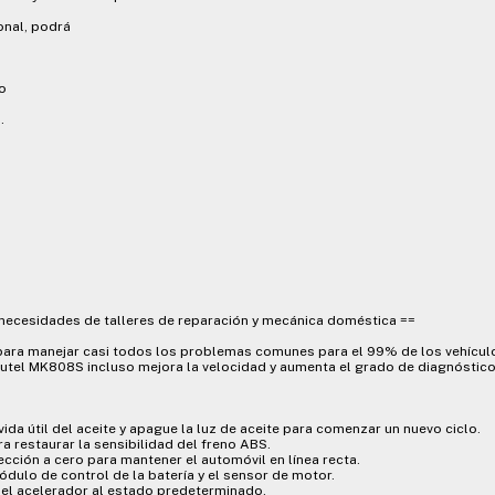
onal, podrá
so
.
s necesidades de talleres de reparación y mecánica doméstica ==
para manejar casi todos los problemas comunes para el 99% de los vehícul
utel MK808S incluso mejora la velocidad y aumenta el grado de diagnóstico
ida útil del aceite y apague la luz de aceite para comenzar un nuevo ciclo.
ra restaurar la sensibilidad del freno ABS.
ección a cero para mantener el automóvil en línea recta.
ódulo de control de la batería y el sensor de motor.
 del acelerador al estado predeterminado.