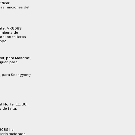
ificar
las funciones del
Autel MK808S
amienta de
ra los talleres
empo.
er, para Maserati,
aguar, para
da, para Ssangyong,
 Norte (EE. UU.,
 de falla,
808S ha
jería mejorada,