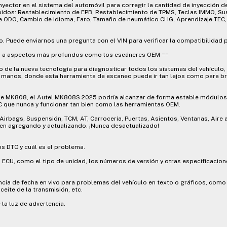
inyector en el sistema del automóvil para corregir la cantidad de inyección de
pidos: Restablecimiento de EPB, Restablecimiento de TPMS, Teclas IMMO, S
e ODO, Cambio de idioma, Faro, Tamaño de neumático CHG, Aprendizaje TEC,
o. Puede enviarnos una pregunta con el VIN para verificar la compatibilidad 
gan a aspectos más profundos como los escáneres OEM ==
 de la nueva tecnología para diagnosticar todos los sistemas del vehículo,
 manos, donde esta herramienta de escaneo puede ir tan lejos como para br
de MK808, el Autel MK808S 2025 podría alcanzar de forma estable módulo
 que nunca y funcionar tan bien como las herramientas OEM.
rbags, Suspensión, TCM, AT, Carrocería, Puertas, Asientos, Ventanas, Aire
uen agregando y actualizando. ¡Nunca desactualizado!
os DTC y cuál es el problema.
a ECU, como el tipo de unidad, los números de versión y otras especificacion
encia de fecha en vivo para problemas del vehículo en texto o gráficos, como
ceite de la transmisión, etc.
la luz de advertencia.