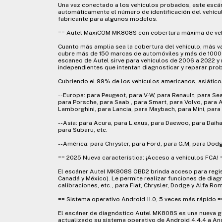
Una vez conectado a los vehículos probados, este escán
automáticamente el número de identificación del vehícul
fabricante para algunos modelos.
== Autel MaxiCOM MK808S con cobertura máxima de veh
Cuanto más amplia sea la cobertura del vehículo, más v
cubre más de 150 marcas de automóviles y más de 10000 
escaneo de Autel sirve para vehículos de 2006 a 2022 y
independientes que intentan diagnosticar y reparar pr
Cubriendo el 99% de los vehículos americanos, asiáticos 
--Europa: para Peugeot, para V-W, para Renault, para Sea
para Porsche, para Saab , para Smart, para Volvo, para Ab
Lamborghini, para Lancia, para Maybach, para Mini, para 
--Asia: para Acura, para L.exus, para Daewoo, para Daiha
para Subaru, etc.
--América: para Chrysler, para Ford, para G.M, para Dodg
== 2025 Nueva característica: ¡Acceso a vehículos FCA! 
El escáner Autel MK808S OBD2 brinda acceso para regist
Canadá y México). Le permite realizar funciones de diag
calibraciones, etc., para Fiat, Chrysler, Dodge y Alfa Ro
== Sistema operativo Android 11.0, 5 veces más rápido =
El escáner de diagnóstico Autel MK808S es una nueva
actualizado su sistema operativo de Android 4.4.4 a An