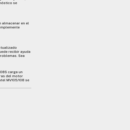
nóstico se
n almacenar en el
 simplemente
ctualizado
uede recibir ayuda
problemas. Sea
808S carga un
ras del motor
utel MV105/108 se