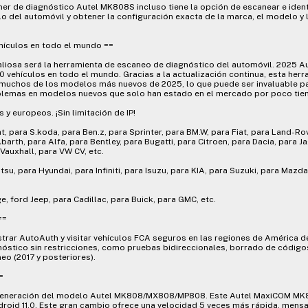
er de diagnóstico Autel MK808S incluso tiene la opción de escanear e ident
o del automóvil y obtener la configuración exacta de la marca, el modelo y 
ículos en todo el mundo ==
aliosa será la herramienta de escaneo de diagnóstico del automóvil. 2025 
vehículos en todo el mundo. Gracias a la actualización continua, esta herr
 muchos de los modelos más nuevos de 2025, lo que puede ser invaluable pa
oblemas en modelos nuevos que solo han estado en el mercado por poco ti
y europeos. ¡Sin limitación de IP!
t, para S.koda, para Ben.z, para Sprinter, para BM.W, para Fiat, para Land-Rov
arth, para Alfa, para Bentley, para Bugatti, para Citroen, para Dacia, para J
Vauxhall, para VW CV, etc.
tsu, para Hyundai, para Infiniti, para Isuzu, para KIA, para Suzuki, para Maz
e, ford Jeep, para Cadillac, para Buick, para GMC, etc.
==
rar AutoAuth y visitar vehículos FCA seguros en las regiones de América del
nóstico sin restricciones, como pruebas bidireccionales, borrado de códigos
meo (2017 y posteriores).
=
 generación del modelo Autel MK808/MX808/MP808. Este Autel MaxiCOM MK
droid 11.0. Este gran cambio ofrece una velocidad 5 veces más rápida, mensa