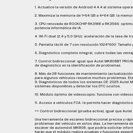
1. Actualice la versión de Android 4.4.4 al sistema oper
2. Maximiza la memoria de 1+64 GB a 4+64 GB: la memori
3. CPU renovada de ROCKCHIP RK3188 a RK3566: optimiza
potencia informática de IA.
4. Wi-Fi dual (2,4 y 5,0 GHz): aceleración de la tasa de 
5. Pantalla táctil de 7 con resolución 1024*600: Tamaño 
6. Diagnóstico completo integral, cubre todas las ven
7. Control bidireccional: igual que Autel MK808BT PRO/
de diagnóstico en la identificación de problemas.
8. Más de 28 funciones de mantenimiento (actualización 
para algunos vehículos resuelve muchos problemas. Elec
9. Diagnósticos de todos los sistemas OE: 2025 Autel M
sistemas disponibles y detectar los DTC ocultos.
10. Módulo óptimo de videoscopio: funciona con videosco
11. Acceso a vehículos FCA: le permite hacer diagnóstico
== Control bidireccional (prueba activa), igual que Aut
Una herramienta de escaneo bidireccional precisa y rápi
problemas del vehículo en estos días. La herramienta d
escáner de automóvil MK808, que podría solicitar info
harán que el módulo realice pruebas y funciones específ