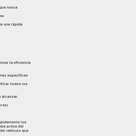
 que nunca.
ea.
e una rápida
zar la eficiencia
ones específicas
ificar todos los
 alcanzar.
res).
rápidamente los
ba activa del
del vehículo que