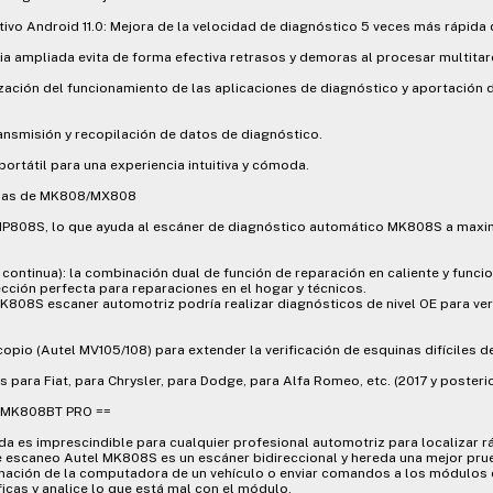
ativo Android 11.0: Mejora de la velocidad de diagnóstico 5 veces más rápida
a ampliada evita de forma efectiva retrasos y demoras al procesar multitar
ción del funcionamiento de las aplicaciones de diagnóstico y aportación d
transmisión y recopilación de datos de diagnóstico.
portátil para una experiencia intuitiva y cómoda.
tajas de MK808/MX808
MP808S, lo que ayuda al escáner de diagnóstico automático MK808S a maximi
continua): la combinación dual de función de reparación en caliente y funci
ción perfecta para reparaciones en el hogar y técnicos.
K808S escaner automotriz podría realizar diagnósticos de nivel OE para ver
pio (Autel MV105/108) para extender la verificación de esquinas difíciles de
s para Fiat, para Chrysler, para Dodge, para Alfa Romeo, etc. (2017 y posterio
el MK808BT PRO ==
da es imprescindible para cualquier profesional automotriz para localizar 
e escaneo Autel MK808S es un escáner bidireccional y hereda una mejor prue
rmación de la computadora de un vehículo o enviar comandos a los módulos 
icas y analice lo que está mal con el módulo.