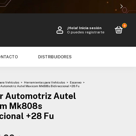
0
¡Hola!
Inicia sesión
O puedes registrarte
ONTACTO
DISTRIBUIDORES
para Vehículos
>
Herramientas para Vehículos
>
Escaneo
>
 Automotriz Autel Maxicom Mk808s Bidireccional +28 Fu
r Automotriz Autel
om Mk808s
cional +28 Fu