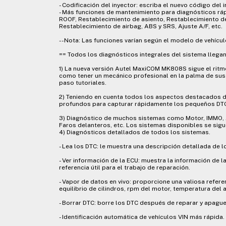
- Codificación del inyector: escriba el nuevo código del 
- Más funciones de mantenimiento para diagnósticos rá
ROOF, Restablecimiento de asiento, Restablecimiento d
Restablecimiento de airbag, ABS y SRS, Ajuste A/F, etc.
--Nota: Las funciones varían según el modelo de vehícul
== Todos los diagnósticos integrales del sistema lle
1) La nueva versión Autel MaxiCOM MK808S sigue el ritmo
como tener un mecánico profesional en la palma de sus
paso tutoriales.
2) Teniendo en cuenta todos los aspectos destacados 
profundos para capturar rápidamente los pequeños DTC
3) Diagnóstico de muchos sistemas como Motor, IMMO, Ai
Faros delanteros, etc. Los sistemas disponibles se sig
4) Diagnósticos detallados de todos los sistemas.
- Lea los DTC: le muestra una descripción detallada de l
- Ver información de la ECU: muestra la información de l
referencia útil para el trabajo de reparación.
- Vapor de datos en vivo: proporcione una valiosa refer
equilibrio de cilindros, rpm del motor, temperatura del a
- Borrar DTC: borre los DTC después de reparar y apague 
- Identificación automática de vehículos VIN más rápida.