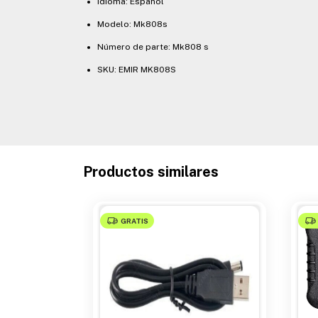
Idioma: Español
Modelo: Mk808s
Número de parte: Mk808 s
SKU: EMIR MK808S
Productos similares
GRATIS