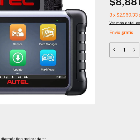
$8,881
3
x
$2,960.33
Ver más detalle
Envío gratis
e diagnóstico mejorada ==