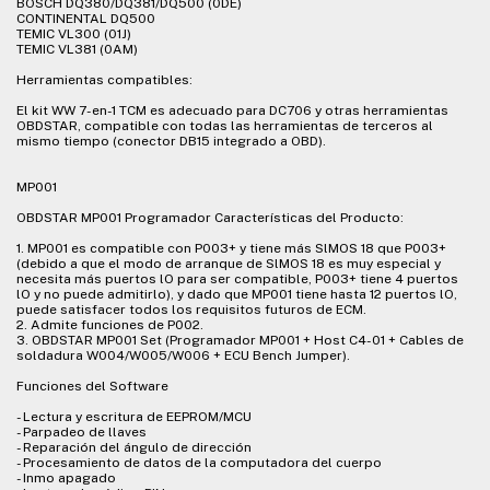
BOSCH DQ380/DQ381/DQ500 (0DE)
CONTINENTAL DQ500
TEMIC VL300 (01J)
TEMIC VL381 (0AM)
Herramientas compatibles:
El kit WW 7-en-1 TCM es adecuado para DC706 y otras herramientas
OBDSTAR, compatible con todas las herramientas de terceros al
mismo tiempo (conector DB15 integrado a OBD).
MP001
OBDSTAR MP001 Programador Características del Producto:
1. MP001 es compatible con P003+ y tiene más SlMOS 18 que P003+
(debido a que el modo de arranque de SlMOS 18 es muy especial y
necesita más puertos lO para ser compatible, P003+ tiene 4 puertos
lO y no puede admitirlo), y dado que MP001 tiene hasta 12 puertos lO,
puede satisfacer todos los requisitos futuros de ECM.
2. Admite funciones de P002.
3. OBDSTAR MP001 Set (Programador MP001 + Host C4-01 + Cables de
soldadura W004/W005/W006 + ECU Bench Jumper).
Funciones del Software
- Lectura y escritura de EEPROM/MCU
- Parpadeo de llaves
- Reparación del ángulo de dirección
- Procesamiento de datos de la computadora del cuerpo
- Inmo apagado