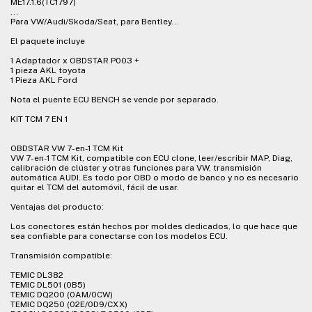
ME17.1.6(TC1797)
...
Para VW/Audi/Skoda/Seat, para Bentley...
El paquete incluye
1 Adaptador x OBDSTAR P003 +
1 pieza AKL toyota
1 Pieza AKL Ford
Nota el puente ECU BENCH se vende por separado.
KIT TCM 7 EN 1
OBDSTAR VW 7-en-1 TCM Kit
VW 7-en-1 TCM Kit, compatible con ECU clone, leer/escribir MAP, Diag,
calibración de clúster y otras funciones para VW, transmisión
automática AUDI. Es todo por OBD o modo de banco y no es necesario
quitar el TCM del automóvil, fácil de usar.
Ventajas del producto:
Los conectores están hechos por moldes dedicados, lo que hace que
sea confiable para conectarse con los modelos ECU.
Transmisión compatible:
TEMIC DL382
TEMIC DL501 (0B5)
TEMIC DQ200 (0AM/0CW)
TEMIC DQ250 (02E/0D9/CXX)