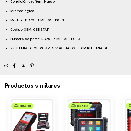
Condición del ítem: Nuevo
Idioma: Inglés
Modelo: DC706 + MP001 + P003
Código OEM: OBDSTAR
Número de parte: DC706 + MP001 + P003
SKU: EMIR TO OBDSTAR DC706 + P003 + TCM KIT + MP001
Productos similares
GRATIS
GRATIS