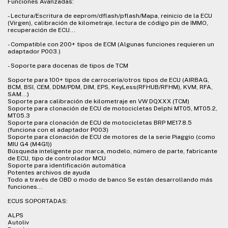
Funciones Avanzadas:
- Lectura/Escritura de eeprom/dflash/pflash/Mapa, reinicio de la ECU
(Virgen), calibración de kilometraje, lectura de código pin de IMMO,
recuperación de ECU...
- Compatible con 200+ tipos de ECM (Algunas funciones requieren un
adaptador P003.)
- Soporte para docenas de tipos de TCM
Soporte para 100+ tipos de carrocería/otros tipos de ECU (AIRBAG,
BCM, BSI, CEM, DDM/PDM, DIM, EPS, KeyLess(RFHUB/RFHM), KVM, RFA,
SAM...)
Soporte para calibración de kilometraje en VW DQXXX (TCM)
Soporte para clonación de ECU de motocicletas Delphi MT05, MT05.2,
MT05.3
Soporte para clonación de ECU de motocicletas BRP ME17.8.5
(funciona con el adaptador P003)
Soporte para clonación de ECU de motores de la serie Piaggio (como
MIU G4 (M4G1))
Búsqueda inteligente por marca, modelo, número de parte, fabricante
de ECU, tipo de controlador MCU
Soporte para identificación automática
Potentes archivos de ayuda
Todo a través de OBD o modo de banco Se están desarrollando más
funciones...
ECUS SOPORTADAS:
ALPS
Autoliv