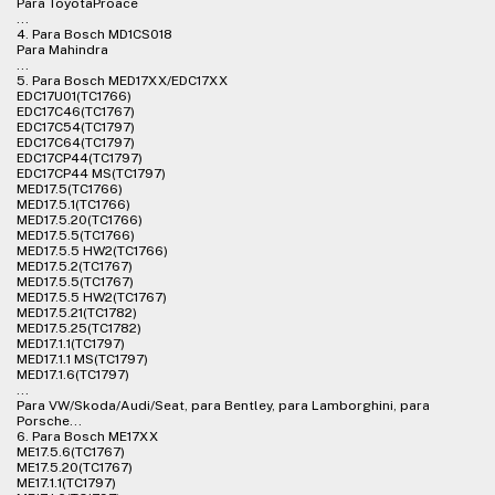
Para ToyotaProace
...
4. Para Bosch MD1CS018
Para Mahindra
...
5. Para Bosch MED17XX/EDC17XX
EDC17U01(TC1766)
EDC17C46(TC1767)
EDC17C54(TC1797)
EDC17C64(TC1797)
EDC17CP44(TC1797)
EDC17CP44 MS(TC1797)
MED17.5(TC1766)
MED17.5.1(TC1766)
MED17.5.20(TC1766)
MED17.5.5(TC1766)
MED17.5.5 HW2(TC1766)
MED17.5.2(TC1767)
MED17.5.5(TC1767)
MED17.5.5 HW2(TC1767)
MED17.5.21(TC1782)
MED17.5.25(TC1782)
MED17.1.1(TC1797)
MED17.1.1 MS(TC1797)
MED17.1.6(TC1797)
...
Para VW/Skoda/Audi/Seat, para Bentley, para Lamborghini, para
Porsche...
6. Para Bosch ME17XX
ME17.5.6(TC1767)
ME17.5.20(TC1767)
ME17.1.1(TC1797)