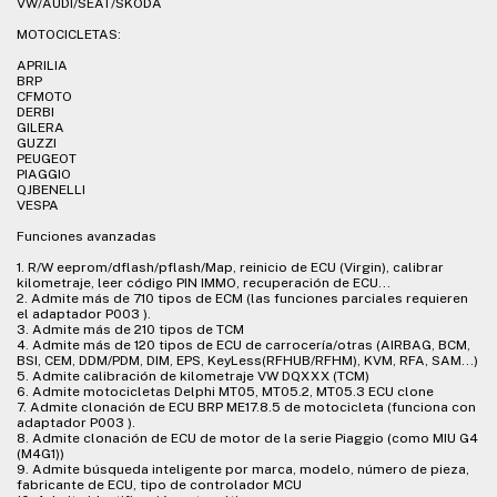
VW/AUDI/SEAT/SKODA
MOTOCICLETAS:
APRILIA
BRP
CFMOTO
DERBI
GILERA
GUZZI
PEUGEOT
PIAGGIO
QJBENELLI
VESPA
Funciones avanzadas
1. R/W eeprom/dflash/pflash/Map, reinicio de ECU (Virgin), calibrar
kilometraje, leer código PIN IMMO, recuperación de ECU...
2. Admite más de 710 tipos de ECM (las funciones parciales requieren
el adaptador P003 ).
3. Admite más de 210 tipos de TCM
4. Admite más de 120 tipos de ECU de carrocería/otras (AIRBAG, BCM,
BSI, CEM, DDM/PDM, DIM, EPS, KeyLess(RFHUB/RFHM), KVM, RFA, SAM...)
5. Admite calibración de kilometraje VW DQXXX (TCM)
6. Admite motocicletas Delphi MT05, MT05.2, MT05.3 ECU clone
7. Admite clonación de ECU BRP ME17.8.5 de motocicleta (funciona con
adaptador P003 ).
8. Admite clonación de ECU de motor de la serie Piaggio (como MIU G4
(M4G1))
9. Admite búsqueda inteligente por marca, modelo, número de pieza,
fabricante de ECU, tipo de controlador MCU