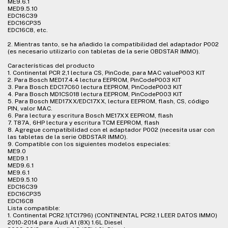
ME9.6.1
MED9.5.10
EDC16C39
EDC16CP35
EDC16C8, etc.
2. Mientras tanto, se ha añadido la compatibilidad del adaptador P002
(es necesario utilizarlo con tabletas de la serie OBDSTAR IMMO).
Características del producto
1. Continental PCR 2,1 lectura CS, PinCode, para MAC valueP003 KIT
2. Para Bosch MED17.4.4 lectura EEPROM, PinCodeP003 KIT
3. Para Bosch EDC17C60 lectura EEPROM, PinCodeP003 KIT
4. Para Bosch MD1CS018 lectura EEPROM, PinCodeP003 KIT
5. Para Bosch MED17XX/EDC17XX, lectura EEPROM, flash, CS, código
PIN, valor MAC.
6. Para lectura y escritura Bosch ME17XX EEPROM, flash
7. T87A, 6HP lectura y escritura TCM EEPROM, flash
8. Agregue compatibilidad con el adaptador P002 (necesita usar con
las tabletas de la serie OBDSTAR IMMO).
9. Compatible con los siguientes modelos especiales:
ME9.0
MED9.1
MED9.6.1
ME9.6.1
MED9.5.10
EDC16C39
EDC16CP35
EDC16C8
Lista compatible:
1. Continental PCR2.1(TC1796) (CONTINENTAL PCR2.1 LEER DATOS IMMO)
2010-2014 para Audi A1 (8X) 1.6L Diesel