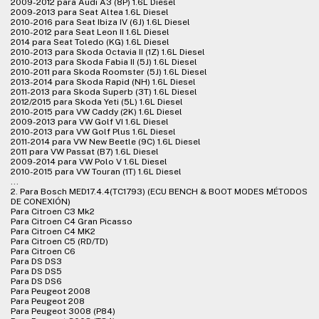
2009-2012 para Audi A3 (8P) 1.6L Diesel
2009-2013 para Seat Altea 1.6L Diesel
2010-2016 para Seat Ibiza IV (6J) 1.6L Diesel
2010-2012 para Seat Leon II 1.6L Diesel
2014 para Seat Toledo (KG) 1.6L Diesel
2010-2013 para Skoda Octavia II (1Z) 1.6L Diesel
2010-2013 para Skoda Fabia II (5J) 1.6L Diesel
2010-2011 para Skoda Roomster (5J) 1.6L Diesel
2013-2014 para Skoda Rapid (NH) 1.6L Diesel
2011-2013 para Skoda Superb (3T) 1.6L Diesel
2012/2015 para Skoda Yeti (5L) 1.6L Diesel
2010-2015 para VW Caddy (2K) 1.6L Diesel
2009-2013 para VW Golf VI 1.6L Diesel
2010-2013 para VW Golf Plus 1.6L Diesel
2011-2014 para VW New Beetle (9C) 1.6L Diesel
2011 para VW Passat (B7) 1.6L Diesel
2009-2014 para VW Polo V 1.6L Diesel
2010-2015 para VW Touran (1T) 1.6L Diesel
...
2. Para Bosch MED17.4.4(TC1793) (ECU BENCH & BOOT MODES MÉTODOS
DE CONEXIÓN)
Para Citroen C3 Mk2
Para Citroen C4 Gran Picasso
Para Citroen C4 MK2
Para Citroen C5 (RD/TD)
Para Citroen C6
Para DS DS3
Para DS DS5
Para DS DS6
Para Peugeot 2008
Para Peugeot 208
Para Peugeot 3008 (P84)