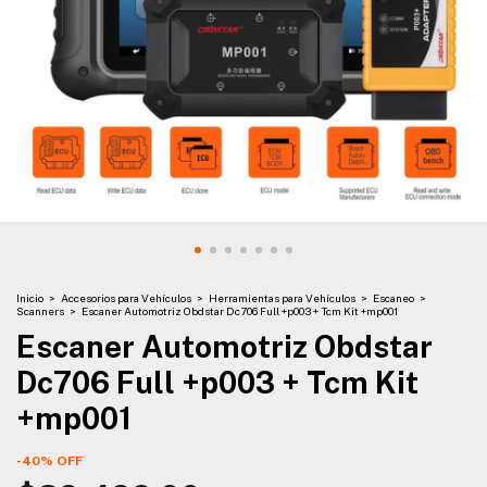
Inicio
>
Accesorios para Vehículos
>
Herramientas para Vehículos
>
Escaneo
>
Scanners
>
Escaner Automotriz Obdstar Dc706 Full +p003 + Tcm Kit +mp001
Escaner Automotriz Obdstar
Dc706 Full +p003 + Tcm Kit
+mp001
-
40
%
OFF