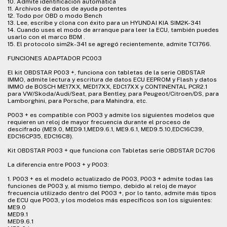
10. Admite identificación automática
11. Archivos de datos de ayuda potentes
12. Todo por OBD o modo Bench
13. Lee, escribe y clona con éxito para un HYUNDAI KIA SIM2K-341
14. Cuando uses el modo de arranque para leer la ECU, también puedes
usarlo con el marco BDM .
15. El protocolo sim2k-341 se agregó recientemente, admite TC1766.
FUNCIONES ADAPTADOR PC003
El kit OBDSTAR P003 +, funciona con tabletas de la serie OBDSTAR
IMMO, admite lectura y escritura de datos ECU EEPROM y Flash y datos
IMMO de BOSCH ME17XX, MED17XX, EDC17XX y CONTINENTAL PCR2.1
para VW/Skoda/Audi/Seat, para Bentley, para Peugeot/Citroen/DS, para
Lamborghini, para Porsche, para Mahindra, etc.
P003 + es compatible con P003 y admite los siguientes modelos que
requieren un reloj de mayor frecuencia durante el proceso de
descifrado (ME9.0, MED9.1,MED9.6.1, ME9.6.1, MED9.5.10,EDC16C39,
EDC16CP35, EDC16C8).
Kit OBDSTAR P003 + que funciona con Tabletas serie OBDSTAR DC706
La diferencia entre P003 + y P003:
1. P003 + es el modelo actualizado de P003, P003 + admite todas las
funciones de P003 y, al mismo tiempo, debido al reloj de mayor
frecuencia utilizado dentro del P003 +, por lo tanto, admite más tipos
de ECU que P003, y los modelos más específicos son los siguientes:
ME9.0
MED9.1
MED9.6.1