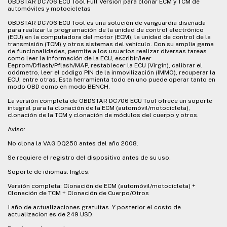
OBDSTAR DC706 ECU Tool Full Version para clonar ECM y TCM de
automóviles y motocicletas
OBDSTAR DC706 ECU Tool es una solución de vanguardia diseñada
para realizar la programación de la unidad de control electrónico
(ECU) en la computadora del motor (ECM), la unidad de control de la
transmisión (TCM) y otros sistemas del vehículo. Con su amplia gama
de funcionalidades, permite a los usuarios realizar diversas tareas
como leer la información de la ECU, escribir/leer
Eeprom/Dflash/Pflash/MAP, restablecer la ECU (Virgin), calibrar el
odómetro, leer el código PIN de la inmovilización (IMMO), recuperar la
ECU, entre otras. Esta herramienta todo en uno puede operar tanto en
modo OBD como en modo BENCH.
La versión completa de OBDSTAR DC706 ECU Tool ofrece un soporte
integral para la clonación de la ECM (automóvil/motocicleta),
clonación de la TCM y clonación de módulos del cuerpo y otros.
Aviso:
No clona la VAG DQ250 antes del año 2008.
Se requiere el registro del dispositivo antes de su uso.
Soporte de idiomas: Ingles.
Versión completa: Clonación de ECM (automóvil/motocicleta) +
Clonación de TCM + Clonación de Cuerpo/Otros
1 año de actualizaciones gratuitas. Y posterior el costo de
actualizacion es de 249 USD.