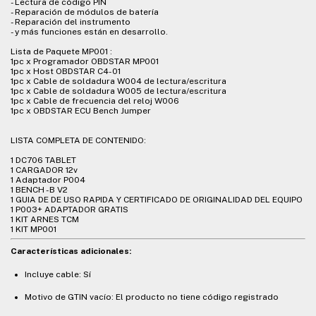
- Lectura de código PIN
- Reparación de módulos de batería
- Reparación del instrumento
- y más funciones están en desarrollo.
Lista de Paquete MP001 :
1pc x Programador OBDSTAR MP001
1pc x Host OBDSTAR C4-01
1pc x Cable de soldadura W004 de lectura/escritura
1pc x Cable de soldadura W005 de lectura/escritura
1pc x Cable de frecuencia del reloj W006
1pc x OBDSTAR ECU Bench Jumper
LISTA COMPLETA DE CONTENIDO:
1 DC706 TABLET
1 CARGADOR 12v
1 Adaptador P004
1 BENCH -B V2
1 GUIA DE DE USO RAPIDA Y CERTIFICADO DE ORIGINALIDAD DEL EQUIPO
1 P003+ ADAPTADOR GRATIS
1 KIT ARNES TCM
1 KIT MP001
Características adicionales:
Incluye cable: Sí
Motivo de GTIN vacío: El producto no tiene código registrado