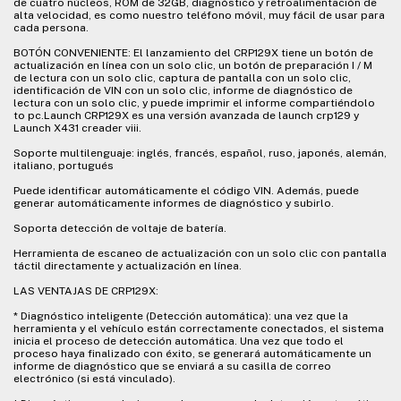
de cuatro núcleos, ROM de 32GB, diagnóstico y retroalimentación de
alta velocidad, es como nuestro teléfono móvil, muy fácil de usar para
cada persona.
BOTÓN CONVENIENTE: El lanzamiento del CRP129X tiene un botón de
actualización en línea con un solo clic, un botón de preparación I / M
de lectura con un solo clic, captura de pantalla con un solo clic,
identificación de VIN con un solo clic, informe de diagnóstico de
lectura con un solo clic, y puede imprimir el informe compartiéndolo
to pc.Launch CRP129X es una versión avanzada de launch crp129 y
Launch X431 creader viii.
Soporte multilenguaje: inglés, francés, español, ruso, japonés, alemán,
italiano, portugués
Puede identificar automáticamente el código VIN. Además, puede
generar automáticamente informes de diagnóstico y subirlo.
Soporta detección de voltaje de batería.
Herramienta de escaneo de actualización con un solo clic con pantalla
táctil directamente y actualización en línea.
LAS VENTAJAS DE CRP129X:
* Diagnóstico inteligente (Detección automática): una vez que la
herramienta y el vehículo están correctamente conectados, el sistema
inicia el proceso de detección automática. Una vez que todo el
proceso haya finalizado con éxito, se generará automáticamente un
informe de diagnóstico que se enviará a su casilla de correo
electrónico (si está vinculado).