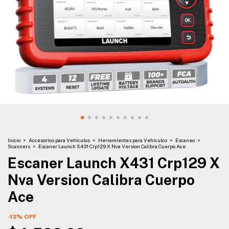
Inicio
>
Accesorios para Vehículos
>
Herramientas para Vehículos
>
Escaneo
>
Scanners
>
Escaner Launch X431 Crp129 X Nva Version Calibra Cuerpo Ace
Escaner Launch X431 Crp129 X
Nva Version Calibra Cuerpo
Ace
-
13
%
OFF