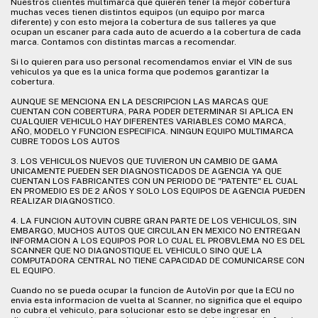
Nuestros clientes multimarca que quieren tener la mejor cobertura
muchas veces tienen distintos equipos (un equipo por marca
diferente) y con esto mejora la cobertura de sus talleres ya que
ocupan un escaner para cada auto de acuerdo a la cobertura de cada
marca. Contamos con distintas marcas a recomendar.
Si lo quieren para uso personal recomendamos enviar el VIN de sus
vehiculos ya que es la unica forma que podemos garantizar la
cobertura.
AUNQUE SE MENCIONA EN LA DESCRIPCION LAS MARCAS QUE
CUENTAN CON COBERTURA, PARA PODER DETERMINAR SI APLICA EN
CUALQUIER VEHICULO HAY DIFERENTES VARIABLES COMO MARCA,
AÑO, MODELO Y FUNCION ESPECIFICA. NINGUN EQUIPO MULTIMARCA
CUBRE TODOS LOS AUTOS
3. LOS VEHICULOS NUEVOS QUE TUVIERON UN CAMBIO DE GAMA
UNICAMENTE PUEDEN SER DIAGNOSTICADOS DE AGENCIA YA QUE
CUENTAN LOS FABRICANTES CON UN PERIODO DE "PATENTE" EL CUAL
EN PROMEDIO ES DE 2 AÑOS Y SOLO LOS EQUIPOS DE AGENCIA PUEDEN
REALIZAR DIAGNOSTICO.
4. LA FUNCION AUTOVIN CUBRE GRAN PARTE DE LOS VEHICULOS, SIN
EMBARGO, MUCHOS AUTOS QUE CIRCULAN EN MEXICO NO ENTREGAN
INFORMACION A LOS EQUIPOS POR LO CUAL EL PROBVLEMA NO ES DEL
SCANNER QUE NO DIAGNOSTIQUE EL VEHICULO SINO QUE LA
COMPUTADORA CENTRAL NO TIENE CAPACIDAD DE COMUNICARSE CON
EL EQUIPO.
Cuando no se pueda ocupar la funcion de AutoVin por que la ECU no
envia esta informacion de vuelta al Scanner, no significa que el equipo
no cubra el vehiculo, para solucionar esto se debe ingresar en