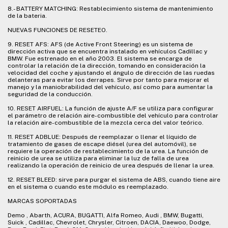
8.- BATTERY MATCHING: Restablecimiento sistema de mantenimiento
de la bateria.
NUEVAS FUNCIONES DE RESETEO.
9. RESET AFS: AFS (de Active Front Steering) es un sistema de
dirección activa que se encuentra instalado en vehículos Cadillac y
BMW. Fue estrenado en el año 2003. El sistema se encarga de
controlar la relación de la dirección, tomando en consideración la
velocidad del coche y ajustando el ángulo de dirección de las ruedas
delanteras para evitar los derrapes. Sirve por tanto para mejorar el
manejo y la maniobrabilidad del vehículo, así como para aumentar la
seguridad de la conducción.
10. RESET AIRFUEL: La función de ajuste A/F se utiliza para configurar
el parámetro de relación aire-combustible del vehículo para controlar
la relación aire-combustible de la mezcla cerca del valor teórico.
11. RESET ADBLUE: Después de reemplazar o llenar el líquido de
tratamiento de gases de escape diésel (urea del automóvil), se
requiere la operación de restablecimiento de la urea. La función de
reinicio de urea se utiliza para eliminar la luz de falla de urea
realizando la operación de reinicio de urea después de llenar la urea.
12. RESET BLEED: sirve para purgar el sistema de ABS, cuando tiene aire
en el sistema o cuando este módulo es reemplazado.
MARCAS SOPORTADAS
Demo , Abarth, ACURA, BUGATTI, Alfa Romeo, Audi , BMW, Bugatti,
Suick , Cadillac, Chevrolet, Chrysler, Citroen, DACIA, Daewoo, Dodge,