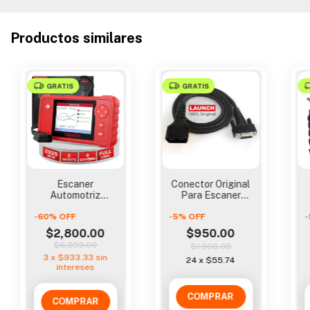
Productos similares
GRATIS
GRATIS
Escaner
Conector Original
Automotriz
Para Escaner
Launch Cread Vii+
Crp129x Y
-
60
%
OFF
Motor,
-
5
%
OFF
Crp129e
-
Transmision, Abs
$2,800.00
$950.00
$6,999.00
$1,000.00
3
x
$933.33
sin
24
x
$55.74
intereses