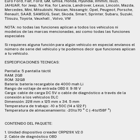
Euro Ford, Fiat, Ford, GM, Gmsa, Honda, Hyundai, Infimiti, Isuzi,
JAHUAR, for Jeep, for Kia, for Lancia, Landrover, Lexus, Lincoln, Mazda,
Mercedes, Mini, Mitsubishi, Nissian, Nissangtr, Opel, Peugeot, Porsche,
Renault, SAAB, SAMSUG, Seat, Skoda, Smart, Sprinter, Subaru, Suzuki,
Tlisuzu, Toyota, Vauxhall , Volvo, VW
NOTA: no todas las funciones aplican a todos los vehiculos ni
modelos de las marcas mencionadas, asi como todas las funciones
especiales
Si requieres alguna función para algún vehículo en especial envíanos el
número de serie del vehículo y te podemos decir que funciones aplican
a tu vehículo.
ESPECIFICACIONES TECNICAS:
Pantalla: 5 pantalla táctil
RAM: 2GB
ROM: 32GB
Batería: batería recargable de 4000 mah Li
Rango de voltaje de entrada OBD II: 9-18 V
Carga: cable de carga DC 5V o cable de diagnóstico a través de la
conexión a los vehículos DLC
Dimensión: 228 mm x 125 mm x 34. 5 mm
Temperatura de trabajo: -10 a 50C (14 a 122 F)
Temperatura de almacenamiento: -20to70 ° C (-4to158F °)
CONTENIDO DEL PAQUETE:
1. Unidad dispositivo creader CRP129X V2.0
2. Cable de diagnóstico OBD