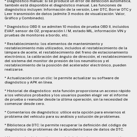
* Diagnóstico manual: si se produce un error de detección automática,
también está disponible el diagnóstico manual. Las funciones de
diagnóstico incluyen: Información de la versión, Leer DTC, Borrar DTC y
Leer transmisión de datos (admite 3 modos de visualización: Valor,
Gráfico y Combinado).
* Diagnóstico OBD II: se admiten 10 modos de prueba OBD II, incluidos
EVAP, sensor de O2, preparación I / M, estado MIL, información VIN y
pruebas de monitores a bordo, etc.
* Restablecimiento: los elementos de mantenimiento y
restablecimiento más utilizados, incluidos el restablecimiento de la
lámpara de aceite, el restablecimiento del freno de estacionamiento
electrónico, la calibración del ángulo de dirección, el restablecimiento
del sistema del monitor de presión de los neumáticos y el
restablecimiento de la posición del acelerador electrónico, pueden
realizarse.
* Actualización con un clic: le permite actualizar su software de
diagnóstico y APK en línea.
* Historial de diagnóstico: esta función proporciona un acceso rápido
a los vehículos probados y los usuarios pueden elegir ver el informe
de prueba o reanudar desde la última operación, sin la necesidad de
comenzar desde cero.
* Comentarios de diagnóstico: utilice esta opción para enviarnos el
problema del vehículo para su análisis y solución de problemas.
* Biblioteca de DTC: le permite recuperar la definición del código de
diagnóstico de problemas de la abundante base de datos de DTC.