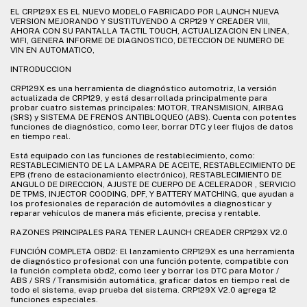
EL CRP129X ES EL NUEVO MODELO FABRICADO POR LAUNCH NUEVA
VERSION MEJORANDO Y SUSTITUYENDO A CRP129 Y CREADER VIII,
AHORA CON SU PANTALLA TACTIL TOUCH, ACTUALIZACION EN LINEA,
WIFI, GENERA INFORME DE DIAGNOSTICO, DETECCION DE NUMERO DE
VIN EN AUTOMATICO,
INTRODUCCION
CRP129X es una herramienta de diagnóstico automotriz, la versión
actualizada de CRP129, y está desarrollada principalmente para
probar cuatro sistemas principales: MOTOR, TRANSMISION, AIRBAG
(SRS) y SISTEMA DE FRENOS ANTIBLOQUEO (ABS). Cuenta con potentes
funciones de diagnóstico, como leer, borrar DTC y leer flujos de datos
en tiempo real.
Está equipado con las funciones de restablecimiento, como:
RESTABLECIMIENTO DE LA LAMPARA DE ACEITE, RESTABLECIMIENTO DE
EPB (freno de estacionamiento electrónico), RESTABLECIMIENTO DE
ANGULO DE DIRECCION, AJUSTE DE CUERPO DE ACELERADOR , SERVICIO
DE TPMS, INJECTOR COODING, DPF, Y BATTERY MATCHING, que ayudan a
los profesionales de reparación de automóviles a diagnosticar y
reparar vehículos de manera más eficiente, precisa y rentable.
RAZONES PRINCIPALES PARA TENER LAUNCH CREADER CRP129X V2.0
FUNCIÓN COMPLETA OBD2: El lanzamiento CRP129X es una herramienta
de diagnóstico profesional con una función potente, compatible con
la función completa obd2, como leer y borrar los DTC para Motor /
ABS / SRS / Transmisión automática, graficar datos en tiempo real de
todo el sistema, evap prueba del sistema. CRP129X V2.0 agrega 12
funciones especiales.