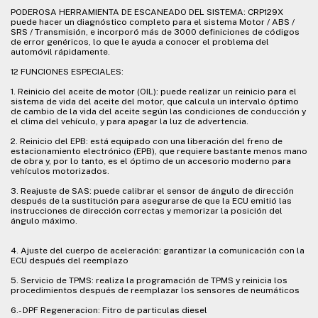
PODEROSA HERRAMIENTA DE ESCANEADO DEL SISTEMA: CRP129X
puede hacer un diagnóstico completo para el sistema Motor / ABS /
SRS / Transmisión, e incorporó más de 3000 definiciones de códigos
de error genéricos, lo que le ayuda a conocer el problema del
automóvil rápidamente.
12 FUNCIONES ESPECIALES:
1. Reinicio del aceite de motor (OIL): puede realizar un reinicio para el
sistema de vida del aceite del motor, que calcula un intervalo óptimo
de cambio de la vida del aceite según las condiciones de conducción y
el clima del vehículo, y para apagar la luz de advertencia.
2. Reinicio del EPB: está equipado con una liberación del freno de
estacionamiento electrónico (EPB), que requiere bastante menos mano
de obra y, por lo tanto, es el óptimo de un accesorio moderno para
vehículos motorizados.
3. Reajuste de SAS: puede calibrar el sensor de ángulo de dirección
después de la sustitución para asegurarse de que la ECU emitió las
instrucciones de dirección correctas y memorizar la posición del
ángulo máximo.
4. Ajuste del cuerpo de aceleración: garantizar la comunicación con la
ECU después del reemplazo
5. Servicio de TPMS: realiza la programación de TPMS y reinicia los
procedimientos después de reemplazar los sensores de neumáticos
6.- DPF Regeneracion: Fitro de particulas diesel