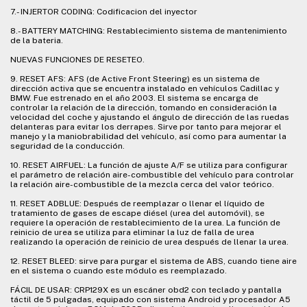
7.- INJERTOR CODING: Codificacion del inyector
8.- BATTERY MATCHING: Restablecimiento sistema de mantenimiento
de la bateria.
NUEVAS FUNCIONES DE RESETEO.
9. RESET AFS: AFS (de Active Front Steering) es un sistema de
dirección activa que se encuentra instalado en vehículos Cadillac y
BMW. Fue estrenado en el año 2003. El sistema se encarga de
controlar la relación de la dirección, tomando en consideración la
velocidad del coche y ajustando el ángulo de dirección de las ruedas
delanteras para evitar los derrapes. Sirve por tanto para mejorar el
manejo y la maniobrabilidad del vehículo, así como para aumentar la
seguridad de la conducción.
10. RESET AIRFUEL: La función de ajuste A/F se utiliza para configurar
el parámetro de relación aire-combustible del vehículo para controlar
la relación aire-combustible de la mezcla cerca del valor teórico.
11. RESET ADBLUE: Después de reemplazar o llenar el líquido de
tratamiento de gases de escape diésel (urea del automóvil), se
requiere la operación de restablecimiento de la urea. La función de
reinicio de urea se utiliza para eliminar la luz de falla de urea
realizando la operación de reinicio de urea después de llenar la urea.
12. RESET BLEED: sirve para purgar el sistema de ABS, cuando tiene aire
en el sistema o cuando este módulo es reemplazado.
FÁCIL DE USAR: CRP129X es un escáner obd2 con teclado y pantalla
táctil de 5 pulgadas, equipado con sistema Android y procesador A5