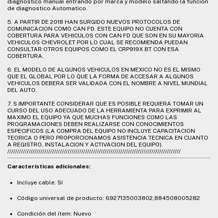
diagnostico manual entrando por marca y modelo saltando la funcion
de diagnostico Automatico.
5. A PARTIR DE 2018 HAN SURGIDO NUEVOS PROTOCOLOS DE
COMUNICACION COMO CAN FD. ESTE EQUIPO NO CUENTA CON
COBERTURA PARA VEHICULOS CON CAN FD QUE SON EN SU MAYORIA
VEHICULOS CHEVROLET POR LO CUAL SE RECOMIENDA PUEDAN
CONSULTAR OTROS EQUIPOS COMO EL CRP919X BT CON ESA
COBERTURA.
6. EL MODELO DE ALGUNOS VEHICULOS EN MEXICO NO ES EL MISMO
QUE EL GLOBAL POR LO QUE LA FORMA DE ACCESAR A ALGUNOS
VEHICULOS DEBERA SER VALIDADA CON EL NOMBRE A NIVEL MUNDIAL
DEL AUTO.
7. S IMPORTANTE CONSIDERAR QUE ES POSIBLE REQUIERA TOMAR UN
CURSO DEL USO ADECUADO DE LA HERRAMIENTA PARA EXPRIMIR AL
MAXIMO EL EQUIPO YA QUE MUCHAS FUNCIONES COMO LAS
PROGRAMACIONES DEBEN REALIZARSE CON CONOCIMIENTOS
ESPECIFICOS (LA COMPRA DEL EQUIPO NO INCLUYE CAPACITACION
TEORICA O PERO PROPORCIONAMOS ASISTENCIA TECNICA EN CUANTO
A REGISTRO, INSTALACION Y ACTIVACION DEL EQUIPO).
/////////////////////////////////////////////////////////////////////////////////////////
Características adicionales:
Incluye cable: Sí
Código universal de producto: 6927135003802,884508005282
Condición del ítem: Nuevo