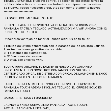
TIENES DISPONIBLE: Nuestro control de stock es excelente, si ves la
publicación activa contamos con todos los equipos que necesites.
ES NUEVO: Todos nuestros productos son completamente nuevos.
------------------------
DIAGNOSTICO EMIR TRAE PARA TI:
ESCANER LAUNCH CRP129X NUEVA GENERACION VERSION 2025,
PANTALLA TACTIL Y TECLADO, ACTUALIZACION VIA WIFI AHORA CON 12
FUNCIONES DE RESTEO.
Principales ventajas de tener el Launch CRP129x en tu taller:
1. Equipo de ultima generacion con la garantia de los equipos Launch.
2. Actualizaciones gratuitas de por vida.
3. 4 sistemas de diagnostico.
4. 12 Funciones de reseteo.
5. Actualizaciones via WiFi.
EQUIPO 100% ORIGINAL TOTALMENTE NUEVO CON GARANTIA
DIRECTAMENTE CON NOSOTROS CONTAMOS CON NUESTRO
CERTIGFICADO OFICAL DE DISTRIBUIDOR OFICAL DE LAUNCH EN MEXICO
PUEDES VERLO EN LA SEGUNDA IMAGEN.
LA DIFERENCIA ENTRE EL CRP129X Y EL CRP129E, EL CRP129X ES
PANTALLA TOUCH ADEMAS INCLUYE TECLADO, EL CRP129E SOLO ES
PANTALLA TOUCH.
CARACTERISTICAS Y FUNCIONES:
LAUNCH CRP129X NUEVA LINEA PANTALLA TACTIL TOUCH,
ACTUALIZACION EN LINEA, WIFI,