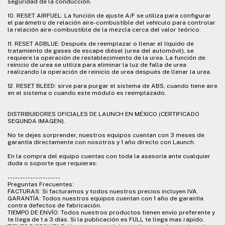
seguridad de la conducción.
10. RESET AIRFUEL: La función de ajuste A/F se utiliza para configurar
el parámetro de relación aire-combustible del vehículo para controlar
la relación aire-combustible de la mezcla cerca del valor teórico.
11. RESET ADBLUE: Después de reemplazar o llenar el líquido de
tratamiento de gases de escape diésel (urea del automóvil), se
requiere la operación de restablecimiento de la urea. La función de
reinicio de urea se utiliza para eliminar la luz de falla de urea
realizando la operación de reinicio de urea después de llenar la urea.
12. RESET BLEED: sirve para purgar el sistema de ABS, cuando tiene aire
en el sistema o cuando este módulo es reemplazado.
DISTRIBUIDORES OFICIALES DE LAUNCH EN MÉXICO (CERTIFICADO
SEGUNDA IMAGEN).
No te dejes sorprender, nuestros equipos cuentan con 3 meses de
garantía directamente con nosotros y 1 año directo con Launch.
En la compra del equipo cuentas con toda la asesoría ante cualquier
duda o soporte que requieras:
---------------------
Preguntas Frecuentes:
FACTURAS: Si facturamos y todos nuestros precios incluyen IVA.
GARANTÍA: Todos nuestros equipos cuentan con 1 año de garantía
contra defectos de fabricación.
TIEMPO DE ENVÍO: Todos nuestros productos tienen envío preferente y
te llega de 1 a 3 días. Si la publicación es FULL te llega mas rápido.