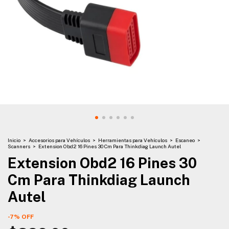
Inicio
>
Accesorios para Vehículos
>
Herramientas para Vehículos
>
Escaneo
>
Scanners
>
Extension Obd2 16 Pines 30 Cm Para Thinkdiag Launch Autel
Extension Obd2 16 Pines 30
Cm Para Thinkdiag Launch
Autel
-
7
%
OFF