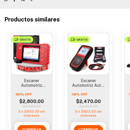
Productos similares
GRATIS
GRATIS
Escaner
Escaner
Automotriz
Automotriz Autel
Launch Cread Vii+
Al539b Obdii Y
-
60
%
OFF
Motor,
-
18
%
Probador De
OFF
-
Transmision, Abs
Bateria
$2,800.00
$2,470.00
$6,999.00
$3,000.00
3
x
$933.33
sin
3
x
$823.33
sin
intereses
intereses