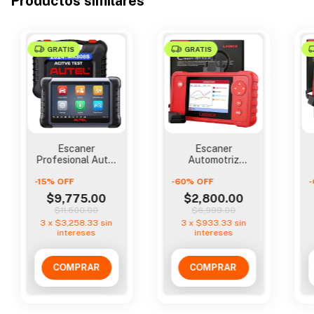
Productos similares
GRATIS
GRATIS
Escaner
Escaner
Profesional Autel
Automotriz
Maxicom Mk808
Launch Creader
-
15
%
OFF
-
60
%
Vii+ Motor,
OFF
-
Transmision, A
$9,775.00
$2,800.00
$11,500.00
$6,999.00
3
x
$3,258.33
sin
3
x
$933.33
sin
intereses
intereses