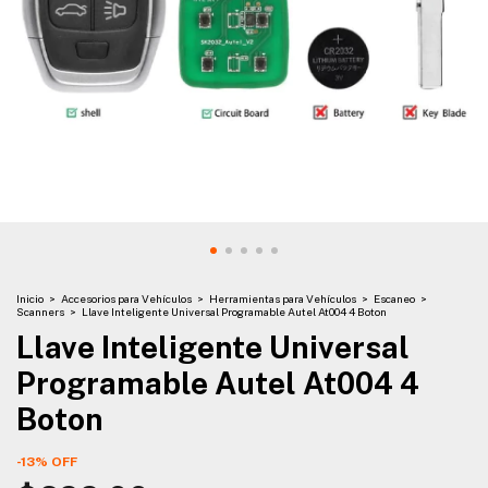
Inicio
>
Accesorios para Vehículos
>
Herramientas para Vehículos
>
Escaneo
>
Scanners
>
Llave Inteligente Universal Programable Autel At004 4 Boton
Llave Inteligente Universal
Programable Autel At004 4
Boton
-
13
%
OFF