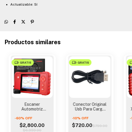
Actualizable: Sí
Productos similares
GRATIS
GRATIS
Escaner
Conector Original
Automotriz
Usb Para Carga
Launch Creader
Esc
-
60
%
Vii+ Motor,
OFF
-
10
Launchcrp129x Y
%
OFF
-
Transmision, A
Crp129e
$2,800.00
$720.00
$799.00
$6,999.00