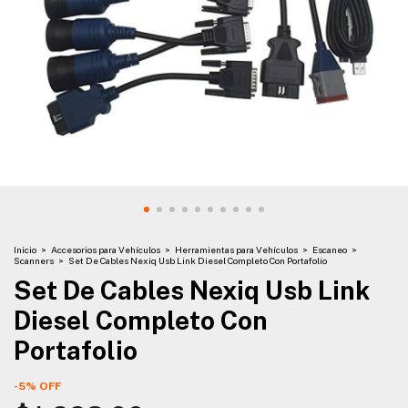
Inicio
>
Accesorios para Vehículos
>
Herramientas para Vehículos
>
Escaneo
>
Scanners
>
Set De Cables Nexiq Usb Link Diesel Completo Con Portafolio
Set De Cables Nexiq Usb Link
Diesel Completo Con
Portafolio
-
5
%
OFF