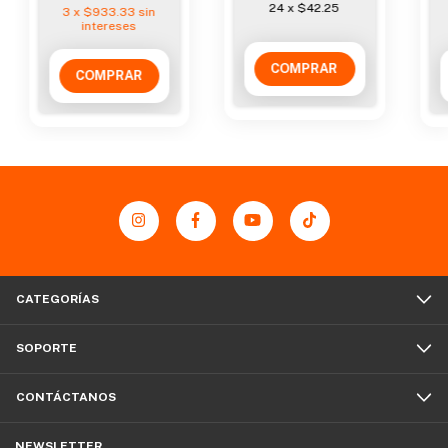
24
x
$42.25
3
x
$933.33
sin
intereses
CATEGORÍAS
SOPORTE
CONTÁCTANOS
NEWSLETTER