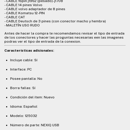
- CABLE 16pin j1962 (pesado)-j1708
- CABLE 14 pines Volvo
- CABLE volvo adaptador de 8 pines
- CABLE Komatsu 12-PIN
- CABLE CAT
- CABLE Deutsch de 3 pines (con conector macho y hembra)
- MALETÍN USO RUDO
Antes de hacer la compra te recomendamos revisar el tipo de entrada
de los conectores y hacer las proguntas necesarias een las imagenes
podras ver el tipo de entrada de la conexion.
Características adicionales:
Incluye cable: Sí
Interface: PC
Posee pantalla: No
Borra fallas: Sí
Condición del ítem: Nuevo
Idioma: Español
Modelo: 125032
Número de parte: NEXIQ USB