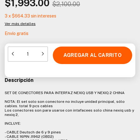
$1,993.00
$2,100.00
3
x
$664.33
sin intereses
Ver más detalles
Envío gratis
Descripción
SET DE CONECTORES PARA INTERFAZ NEXIQ USB Y NEXIQ 2 CHINA
NOTA: El set solo son conectore no incluye unidad principal, sólo
cables. total 9 pcs cables
Los conectores son para usarse con intafacees solo china nexiq usb y
nexiq 2,
INCLUYE:
- CABLE Deutsch de 6 y 9 pines
- CABLE 16PIN J1962 (OBD2)