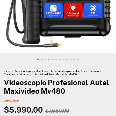
Inicio
>
Accesorios para Vehículos
>
Herramientas para Vehículos
>
Escaneo
>
Scanners
>
Videoscopio Profesional Autel Maxivideo Mv480
Videoscopio Profesional Autel
Maxivideo Mv480
-
22
%
OFF
$5,990.00
$7,680.00