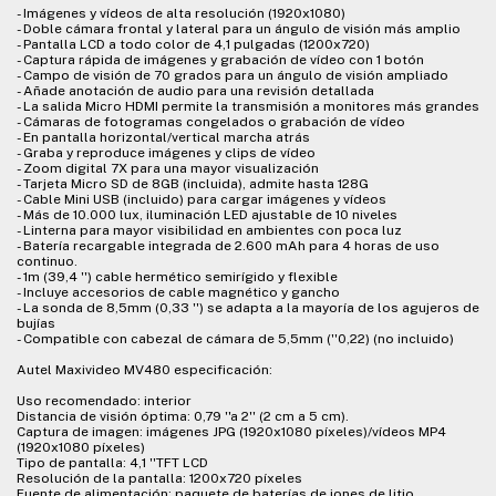
- Imágenes y vídeos de alta resolución (1920x1080)
- Doble cámara frontal y lateral para un ángulo de visión más amplio
- Pantalla LCD a todo color de 4,1 pulgadas (1200x720)
- Captura rápida de imágenes y grabación de vídeo con 1 botón
- Campo de visión de 70 grados para un ángulo de visión ampliado
- Añade anotación de audio para una revisión detallada
- La salida Micro HDMI permite la transmisión a monitores más grandes
- Cámaras de fotogramas congelados o grabación de vídeo
- En pantalla horizontal/vertical marcha atrás
- Graba y reproduce imágenes y clips de vídeo
- Zoom digital 7X para una mayor visualización
- Tarjeta Micro SD de 8GB (incluida), admite hasta 128G
- Cable Mini USB (incluido) para cargar imágenes y vídeos
- Más de 10.000 lux, iluminación LED ajustable de 10 niveles
- Linterna para mayor visibilidad en ambientes con poca luz
- Batería recargable integrada de 2.600 mAh para 4 horas de uso
continuo.
- 1m (39,4 '') cable hermético semirígido y flexible
- Incluye accesorios de cable magnético y gancho
- La sonda de 8,5mm (0,33 '') se adapta a la mayoría de los agujeros de
bujías
- Compatible con cabezal de cámara de 5,5mm (''0,22) (no incluido)
Autel Maxivideo MV480 especificación:
Uso recomendado: interior
Distancia de visión óptima: 0,79 ''a 2'' (2 cm a 5 cm).
Captura de imagen: imágenes JPG (1920x1080 píxeles)/vídeos MP4
(1920x1080 píxeles)
Tipo de pantalla: 4,1 ''TFT LCD
Resolución de la pantalla: 1200x720 píxeles
Fuente de alimentación: paquete de baterías de iones de litio