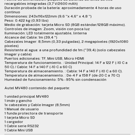
recargables integradas (3,7 V/2600 mAh)
Duración probada de la batería: aproximadamente 4 horas de uso
continuo
Dimensiones: 243x116x122mm (9,6 ''x 4,6'' x 4,8 '')
Peso: 0.422 kg (0,93 lbs)
Medio de grabación: tarjeta Micro SD (8GB estándar/128GB máximo).
Controles de imagen: Zoom, visión con poca luz
Iluminación: LED totalmente ajustable, linterna
Alcance del Cable: 1m (39,4 '')
Cabezales Imager: 8,5mm (0,33 pulgadas), 2 megapíxeles (1920x1080
píxeles)
Resistente al agua: a una profundidad de 1m (''39,4) (solo cabezales
Imager y cable)
Puertos adicionales: TF, Mini USB, Micro HDMI
Temperatura de funcionamiento. : Unidad Principal: 14 F a 122 F (-10 C a
50 C) / Cable: 14 F a 140 F (-10 C a 60 C)
Temperatura de almacenamiento. : Cable: 14 F a 140 F (-10 C a 60 C).
Temperatura de almacenamiento. : De-4 F a 158 F (de-20 C a 70 C)
Humedad de funcionamiento: 5% - 95% sin condensación
Autel MV480 contenido del paquete:
1 unidad principal MV480
1 imán y gancho
1x cabezales y Cable Imager (8,5mm)
1 Manual de usuario
1 funda protectora de transporte
1 tarjeta Micro SD
1 cargador
1 Cable serie RS232
1 Cable Mini USB