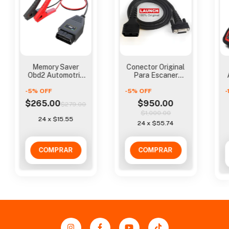
Memory Saver
Conector Original
Obd2 Automotriz
Para Escaner
(conservador De
Crp129x Y
-
5
%
OFF
Memoria)
-
5
%
OFF
Crp129e
-
$265.00
$950.00
$279.00
$1,000.00
24
x
$15.55
24
x
$55.74