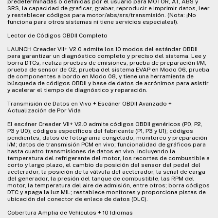
predeterminadas o definidas por el usuario para MOTOR, AT, ABS y
SRS, la capacidad de graficar, grabar, reproducir e imprimir datos, leer
y restablecer códigos para motor/abs/srs/transmisión. (Nota: ¡No
funciona para otros sistemas ni tiene servicios especiales!).
Lector de Códigos OBDII Completo
LAUNCH Creader VII+ V2.0 admite los 10 modos del estándar OBDII
para garantizar un diagnóstico completo y preciso del sistema. Lee y
borra DTCs, realiza pruebas de emisiones, prueba de preparación I/M,
prueba de sensor de O2, prueba del sistema EVAP en Modo 06, prueba
de componentes a bordo en Modo 08, y tiene una herramienta de
búsqueda de códigos OBDII y base de datos de acrónimos para asistir
y acelerar el tiempo de diagnóstico y reparación.
Transmisión de Datos en Vivo + Escáner OBDII Avanzado +
Actualización de Por Vida
El escáner Creader VII+ V2.0 admite códigos OBDII genéricos (P0, P2,
P3 y U0); códigos específicos del fabricante (P1, P3 y U1); códigos
pendientes; datos de fotograma congelado; monitoreo y preparación
I/M; datos de transmisión PCM en vivo; funcionalidad de gráficos para
hasta cuatro transmisiones de datos en vivo, incluyendo la
temperatura del refrigerante del motor, los recortes de combustible a
corto y largo plazo, el cambio de posición del sensor del pedal del
acelerador, la posición de la válvula del acelerador, la señal de carga
del generador, la presión del tanque de combustible, las RPM del
motor, la temperatura del aire de admisión, entre otros; borra códigos
DTC y apaga la luz MIL; restablece monitores y proporciona pistas de
ubicación del conector de enlace de datos (DLC).
Cobertura Amplia de Vehículos + 10 Idiomas